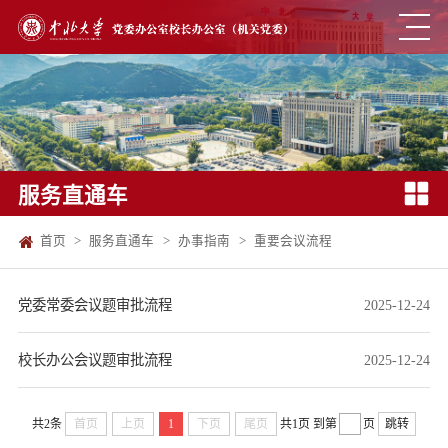
服务直通车
首页
>
服务直通车
>
办事指南
>
重要会议流程
党委常委会议题审批流程
2025-12-24
校长办公会议题审批流程
2025-12-24
共2条
首页
上页
1
下页
尾页
共1页
到第
页
跳转