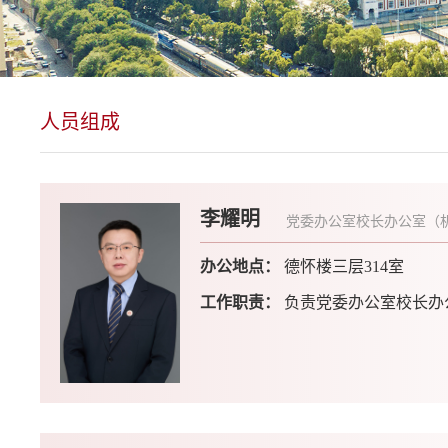
人员组成
李耀明
党委办公室校长办公室（
办公地点：
德怀楼三层314室
工作职责：
负责党委办公室校长办