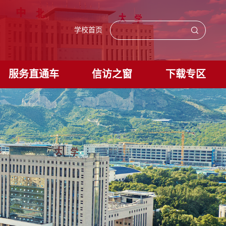
学校首页
服务直通车
信访之窗
下载专区