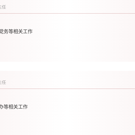
主任
党务等相关工作
主任
办等相关工作