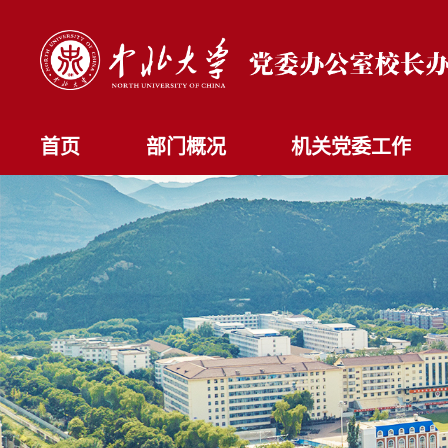
首页
部门概况
机关党委工作