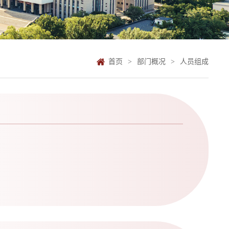
首页
>
部门概况
>
人员组成