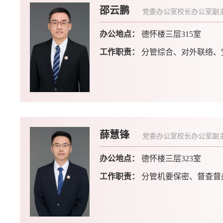
邵云鹏
党委办公室校长办公室副
办公地点：
德怀楼三层315室
工作职责：
分管综合、对外联络、
薛慧锋
党委办公室校长办公室副
办公地点：
德怀楼三层323室
工作职责：
分管机要保密、督查督