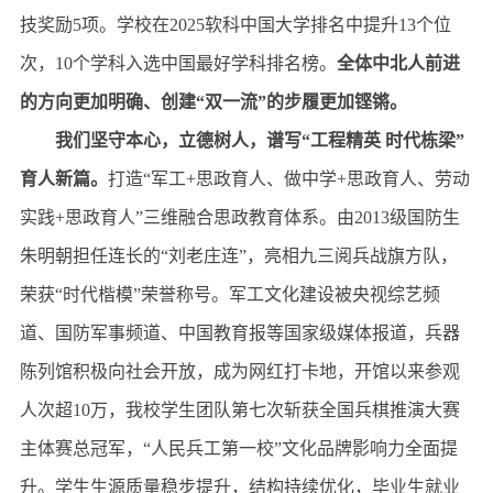
技奖励5项。学校在2025软科中国大学排名中提升13个位
次，10个学科入选中国最好学科排名榜。
全体中北人前进
的方向更加明确、创建“双一流”的步履更加铿锵。
我们坚守本心，立德树人，谱写“工程精英 时代栋梁”
育人新篇。
打造“军工+思政育人、做中学+思政育人、劳动
实践+思政育人”三维融合思政教育体系。由2013级国防生
朱明朝担任连长的“刘老庄连”，亮相九三阅兵战旗方队，
荣获“时代楷模”荣誉称号。军工文化建设被央视综艺频
道、国防军事频道、中国教育报等国家级媒体报道，兵器
陈列馆积极向社会开放，成为网红打卡地，开馆以来参观
人次超10万，我校学生团队第七次斩获全国兵棋推演大赛
主体赛总冠军，“人民兵工第一校”文化品牌影响力全面提
升。学生生源质量稳步提升，结构持续优化，毕业生就业